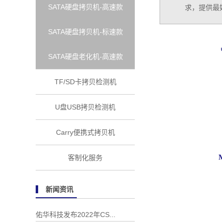
SATA硬盘拷贝机-高速款
求，提供最
SATA硬盘拷贝机-标速款
SATA硬盘老化机-高速款
TF/SD卡拷贝检测机
U盘USB拷贝检测机
Carry便携式拷贝机
客制化服务
新闻资讯
佑华科技发布2022年CS...