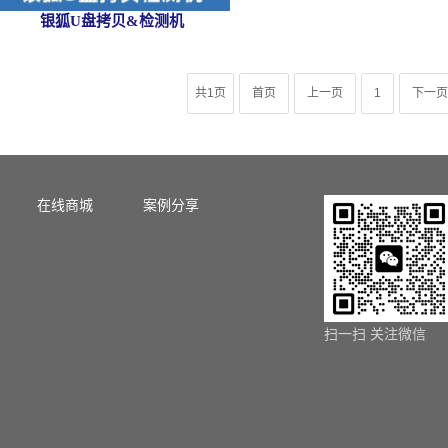
​银狐U盘拷贝&检测机
共1页
首页
上一页
1
下一页
在线商城
案例分享
扫一扫 关注微信