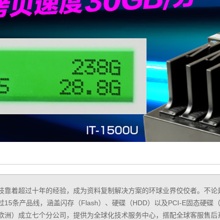
技靠着超过十年的经验，成为资料复制解决方案的环球业界佼佼者。不论
15条产品线，涵盖闪存（Flash）、硬碟（HDD）以及PCI-E固态硬碟
欧洲）成立七个分公司，提供为全球化技术服务中心，搭配全球客服售后