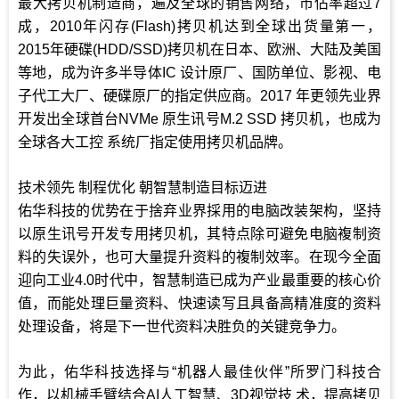
最大拷贝机制造商，遍及全球的销售网络，市佔率超过7
成，2010年闪存(Flash)拷贝机达到全球出货量第一，
2015年硬碟(HDD/SSD)拷贝机在日本、欧洲、大陆及美国
等地，成为许多半导体IC 设计原厂、国防单位、影视、电
子代工大厂、硬碟原厂的指定供应商。2017 年更领先业界
开发出全球首台NVMe 原生讯号M.2 SSD 拷贝机，也成为
全球各大工控 系统厂指定使用拷贝机品牌。
技术领先 制程优化 朝智慧制造目标迈进
佑华科技的优势在于捨弃业界採用的电脑改装架构，坚持
以原生讯号开发专用拷贝机，其特点除可避免电脑複制资
料的失误外，也可大量提升资料的複制效率。在现今全面
迎向工业4.0时代中，智慧制造已成为产业最重要的核心价
值，而能处理巨量资料、快速读写且具备高精准度的资料
处理设备，将是下一世代资料决胜负的关键竞争力。
为此，佑华科技选择与“机器人最佳伙伴”所罗门科技合
作，以机械手臂结合AI人工智慧、3D视觉技 术，提高拷贝