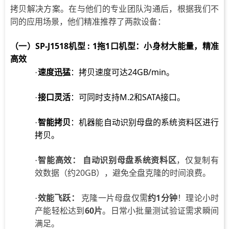
拷贝解决方案。在与他们的专业团队沟通后，根据我们不
同的应用场景，他们精准推荐了两款设备：
（一）
SP-J1518机型 : 1拖1口机型：小身材大能量，精准
高效
速度迅猛
：拷贝速度可达24GB/min。
·
接口灵活
：可同时支持M.2和SATA接口。
·
智能拷贝
：机器能自动识别母盘的系统资料区进行
·
拷贝。
智能高效：
自动识别母盘系统资料区
，仅复制有
·
效数据（约20GB），避免全盘克隆的时间浪费。
效能飞跃：
克隆一片母盘仅需
约1分钟
！理论小时
·
产能轻松达到
60片
。日常小批量测试验证需求瞬间
满足。