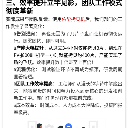
三、效率提升立竿见影，团队工作模式
彻底革新
实际成果与团队反馈：
使用
佑华拷贝机
后，我们部门的工
作发生了显著变化：
告别通宵：
再也无需为了几片子盘而让机器彻夜运
ü
行。随需随拷，即时可用。
产能大幅提升
：从过去3-4小时仅能拷贝3片，到现在
ü
PV-J8008H机型一小时就能拷贝约400片，产能实现了
质的飞跃。
效率提升数十倍甚至上百倍！
流程
优化
：
测试验证环节不再成为瓶颈，研发周期
ü
显著缩短。
团队
工作效率提高
：
工程师们从漫长的等待中解脱出
ü
来，能将宝贵的时间和精力投入到更核心的研发和创
新工作中。部门任务现在都能
提前完成
。
成本效益：
时间成本、人力成本大幅降低，投资回报
ü
率极高。