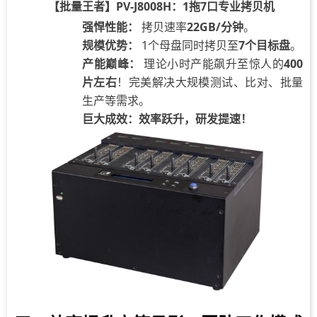
【批量王者】PV
-J
800
8
H
1拖7口专业拷贝机
：
强悍性能：
拷贝速率
22GB/分钟
。
规模优势：
1个母盘同时
拷贝
至
7个目标盘
。
产能巅峰：
理论小时产能飙升至惊人的
400
片左右
！完美解决大规模测
试、比对
、批量
生产等需求。
成效：效率跃升，研发提速
巨大
！