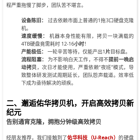
程严重拖慢了脚步，团队苦不堪言。
设备陈旧：
过去依赖市面上普通的1拖3口硬盘克隆
机。
速度缓慢：
机器本身性能有限，拷贝一块满载的
4TB硬盘竟需耗时 12-16
小时
！
产能极低：
一轮辛苦等待，仅能产出1
片
目标盘。
流程阻塞：
为不影响白天工作，不得不
提前一晚启
动拷贝
，次日才能使用，严重依赖“夜班”模式，导
致整体研发测试周期延长，团队怨声载道。效率低
下成为亟待解决的顽疾。
二、邂逅佑华拷贝机，开启高效拷贝新
纪元
告别通宵克隆，拥抱分钟级高效拷贝
经朋友推荐，我们接触到了
佑华科技（U-Reach）
的硬盘