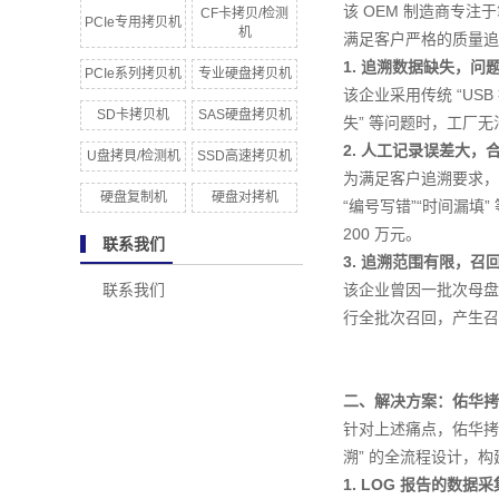
该 OEM 制造商专注
CF卡拷贝/检测
PCIe专用拷贝机
机
满足客户严格的质量追
1. 追溯数据缺失，问
PCIe系列拷贝机
专业硬盘拷贝机
该企业采用传统 “US
SD卡拷贝机
SAS硬盘拷贝机
失” 等问题时，工厂
2. 人工记录误差大，
U盘拷貝/检测机
SSD高速拷贝机
为满足客户追溯要求，
硬盘复制机
硬盘对拷机
“编号写错”“时间漏填
200 万元。
联系我们
3. 追溯范围有限，召
联系我们
该企业曾因一批次母盘
行全批次召回，产生召
二、解决方案：佑华拷贝
针对上述痛点，佑华拷贝机
溯” 的全流程设计，
1. LOG 报告的数