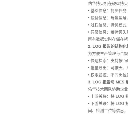
佑华拷贝机在硬盘拷贝过
• 基础信息：拷贝任务
• 设备信息：母盘型
• 过程信息：拷贝模式
• 异常信息：若拷贝
所有数据实时存储在拷
2. LOG 报告的结
为方便生产管理与合规
• 快速检索：支持按 
• 批量导出：可按天、周
• 权限管控：不同岗
3. LOG 报告与 M
佑华技术团队协助企业完成
• 上游关联：将 L
• 下游关联：将 L
间、检测工位等信息，