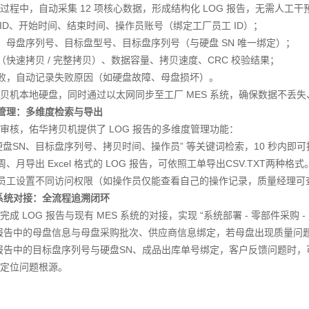
程中，自动采集 12 项核心数据，形成结构化 LOG 报告，无需人工干
 ID、开始时间、结束时间、操作员账号（绑定工厂员工 ID）；
号、母盘序列号、目标盘型号、目标盘序列号（与硬盘 SN 唯一绑定）；
（快速拷贝 / 完整拷贝）、数据容量、拷贝速度、CRC 校验结果；
失败，自动记录失败原因（如硬盘故障、母盘损坏）。
贝机本地硬盘，同时通过以太网同步至工厂 MES 系统，确保数据不丢失
构化管理：多维度检索与导出
审核，佑华拷贝机提供了 LOG 报告的多维度管理功能：
“硬盘SN、目标盘序列号、拷贝时间、操作员” 等关键词检索，10 秒内
、月导出 Excel 格式的 LOG 报告，可依照工单导出CSV.TXT两种格式
位员工设置不同访问权限（如操作员仅能查看自己的操作记录，质量经理
ES 系统对接：全流程追溯闭环
 LOG 报告与现有 MES 系统的对接，实现 “系统部署 - 零部件采购 -
OG 报告中的母盘信息与母盘采购批次、供应商信息绑定，若母盘出现质量
OG 报告中的目标盘序列号与硬盘SN、成品出库单号绑定，客户反馈问题时
定位问题根源。