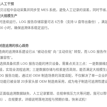
无人工干预
贝过程中自动采集并同步至 MES 系统，避免人工记录的误差，同时节
配大规模生产
小时连续运行，LOG 报告存储容量可达 6万条（支持 U 盘导出备份），
0000 小时，确保追溯体系稳定运行。
 制造追溯的核心趋势
造商的追溯体系建设已从 “被动合规” 向 “主动优化” 转型，而 LOG 
兼容性”。
，选择具备优质 LOG 报告功能的拷贝设备，需重点关注三点：一是数据维度是否
缝对接，实现全流程追溯；三是数据存储与检索是否高效，能否满足大规模生
的 LOG 报告功能，通过对 OEM 制造场景的深度适配，不仅解决了单一企
功能已被全球 20多家头部 OEM 制造商采用，成为电子制造可追溯性建
企业正面临追溯数据缺失、人工记录繁琐、合规审核压力大等问题，我可以帮
ES）、合规要求，详细说明落地流程与预期价值，快来试机！