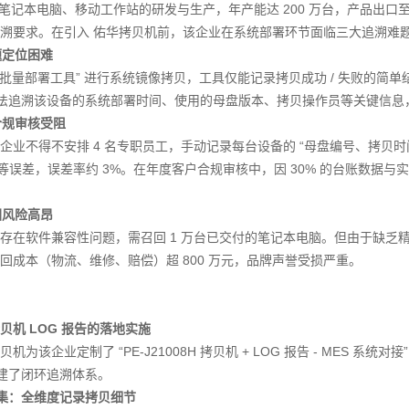
于笔记本电脑、移动工作站的研发与生产，年产能达 200 万台，产品出口
溯要求。在引入 佑华拷贝机前，该企业在系统部署环节面临三大追溯难
题定位困难
B 批量部署工具” 进行系统镜像拷贝，工具仅能记录拷贝成功 / 失败的简
无法追溯该设备的系统部署时间、使用的母盘版本、拷贝操作员等关键信息，导
合规审核受阻
企业不得不安排 4 名专职员工，手动记录每台设备的 “母盘编号、拷贝
” 等误差，误差率约 3%。在年度客户合规审核中，因 30% 的台账数据
回风险高昂
存在软件兼容性问题，需召回 1 万台已交付的笔记本电脑。但由于缺乏
回成本（物流、维修、赔偿）超 800 万元，品牌声誉受损严重。
机 LOG 报告的落地实施
为该企业定制了 “PE-J21008H 拷贝机 + LOG 报告 - MES 系统对
构建了闭环追溯体系。
据采集：全维度记录拷贝细节