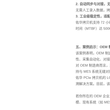
2. 自动同步与对接，
无需人工录入数据，拷
3. 工业级稳定性，适
佑华拷贝机支持 72 
时间（MTBF）达 5
五、案例启示：OEM
该案例表明，OEM 制
性、采集自动化、对接
对 OEM 制造商而言
持与 MES 系统无
佑华 PCIe 拷贝机
溯解决方案。目前，该
若你所在的 OEM 
模、现有系统（如 M