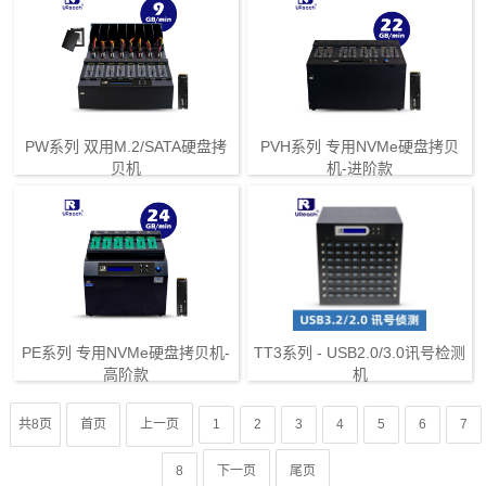
PW系列 双用M.2/SATA硬盘拷
PVH系列 专用NVMe硬盘拷贝
贝机
机-进阶款
PE系列 专用NVMe硬盘拷贝机-
TT3系列 - USB2.0/3.0讯号检测
高阶款
机
共8页
首页
上一页
1
2
3
4
5
6
7
8
下一页
尾页